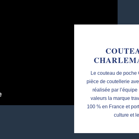
COUTEA
CHARLEMA
Le couteau de poche 
pièce de coutellerie ave
réalisée par l’équipe
valeurs la marque trav
100 % en France et port
culture et l