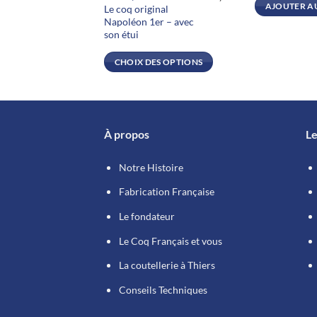
AJOUTER A
Le coq original
plusieurs
Napoléon 1er – avec
variations.
son étui
Les
CHOIX DES OPTIONS
options
peuvent
être
choisies
sur
À propos
Le
la
page
Notre Histoire
du
Fabrication Française
produit
Le fondateur
Le Coq Français et vous
La coutellerie à Thiers
Conseils Techniques