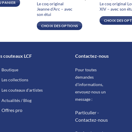
U PANIER
Le coq original
Le coq original Lo
plusieurs
plusieurs
Jeanne d’Arc – avec
XIV – avec son ét
variations.
variations.
son étui
Les
Les
CHOIX DES OP
CHOIX DES OPTIONS
options
options
peuvent
peuvent
être
être
choisies
choisies
sur
sur
s couteaux LCF
Contactez-nous
la
la
page
page
Boutique
Pour toutes
du
du
demandes
Les collections
produit
produit
d'informations,
Les couteaux d'artistes
envoyez-nous un
message :
Actualités / Blog
Offres pro
Particulier -
Contactez-nous