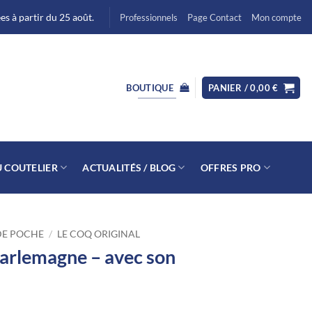
s à partir du 25 août.
Professionnels
Page Contact
Mon compte
BOUTIQUE
PANIER /
0,00
€
U COUTELIER
ACTUALITÉS / BLOG
OFFRES PRO
DE POCHE
/
LE COQ ORIGINAL
harlemagne – avec son