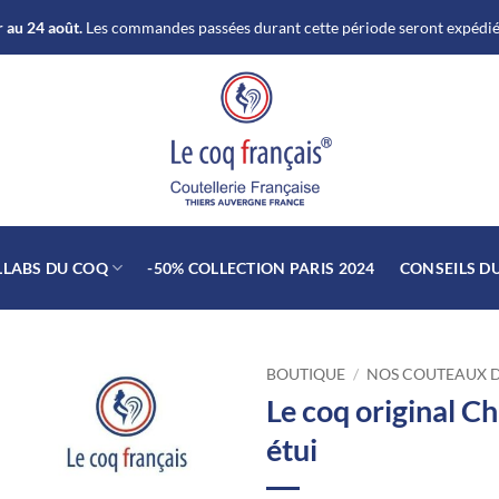
 au 24 août.
Les commandes passées durant cette période seront expédiée
LLABS DU COQ
-50% COLLECTION PARIS 2024
CONSEILS D
BOUTIQUE
/
NOS COUTEAUX 
Le coq original C
étui