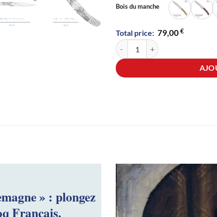
Bois du manche
€
79,00
Total price:
quantité de Le coq original Charl
AJO
emagne » : plongez
oq Français.