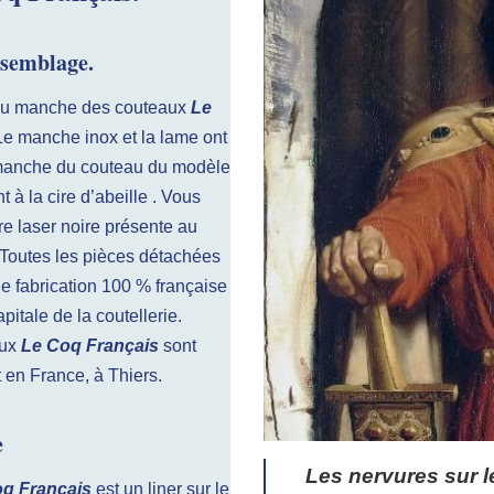
semblage.
ur du manche des couteaux
Le
Le manche inox et la lame ont
le manche du couteau du modèle
à la cire d’abeille . Vous
re laser noire présente au
 Toutes les pièces détachées
de fabrication 100 % française
pitale de la coutellerie.
aux
Le Coq Français
sont
en France, à Thiers.
e
Les nervures sur 
q Français
est un liner sur le