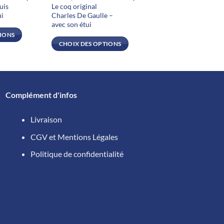
uis
Le coq original
plusieurs
ui
Charles De Gaulle –
variations.
avec son étui
Les
TIONS
CHOIX DES OPTIONS
options
peuvent
être
choisies
sur
Complément d'infos
la
page
Livraison
du
CGV et Mentions Légales
produit
Politique de confidentialité