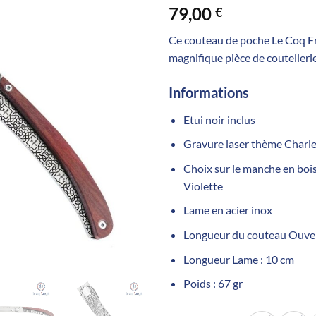
79,00
€
Ce couteau de poche Le Coq F
magnifique pièce de coutellerie
Informations
Etui noir inclus
Gravure laser thème Char
Choix sur le manche en bois p
Violette
Lame en acier inox
Longueur du couteau Ouvert
Longueur Lame : 10 cm
Poids : 67 gr