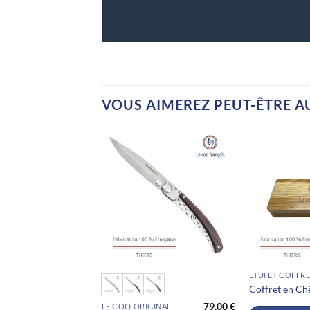
VOUS AIMEREZ PEUT-ÊTRE A
Ce
Coffret en Ch
produit
79,00
€
LE COQ ORIGINAL
a