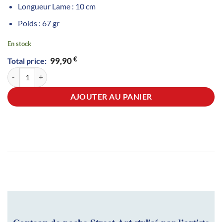
Longueur Lame : 10 cm
Poids : 67 gr
En stock
€
99,90
Total price:
quantité de Couteau de Poche Pop Art Le Coq Français x BUR ARTIST -
AJOUTER AU PANIER