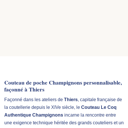
Système de fermeture exclusif Le Coq Français :
ouverture très souple et verrouillage totalement
sécurisé à chaque utilisation, pour une prise en main
fluide et fiable.
Couteau de poche Champignons personnalisable,
façonné à Thiers
Façonné dans les ateliers de
Thiers
, capitale française de
la coutellerie depuis le XIVe siècle, le
Couteau Le Coq
Authentique Champignons
incarne la rencontre entre
une exigence technique héritée des grands couteliers et un