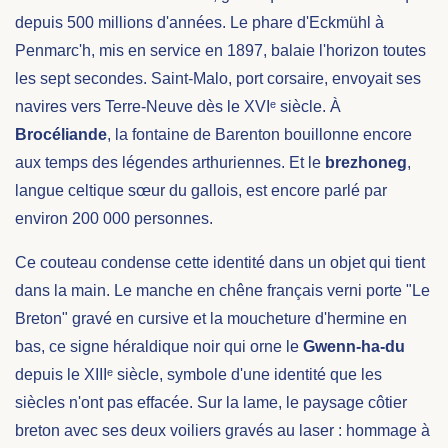
depuis 500 millions d'années. Le phare d'Eckmühl à
Penmarc'h, mis en service en 1897, balaie l'horizon toutes
les sept secondes. Saint-Malo, port corsaire, envoyait ses
navires vers Terre-Neuve dès le XVIᵉ siècle. À
Brocéliande
, la fontaine de Barenton bouillonne encore
aux temps des légendes arthuriennes. Et le
brezhoneg
,
langue celtique sœur du gallois, est encore parlé par
environ 200 000 personnes.
Ce couteau condense cette identité dans un objet qui tient
dans la main. Le manche en chêne français verni porte "Le
Breton" gravé en cursive et la moucheture d'hermine en
bas, ce signe héraldique noir qui orne le
Gwenn-ha-du
depuis le XIIIᵉ siècle, symbole d'une identité que les
siècles n'ont pas effacée. Sur la lame, le paysage côtier
breton avec ses deux voiliers gravés au laser : hommage à