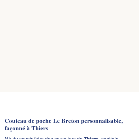
durabilité du couteau dans le temps.
03
Mécanisme liner innovant
Système de fermeture exclusif Le Coq Français :
ouverture très souple et verrouillage totalement
sécurisé à chaque utilisation, pour une prise en main
fluide et fiable.
Couteau de poche Le Breton personnalisable,
façonné à Thiers