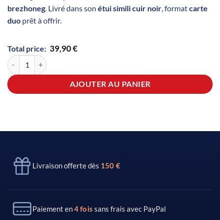
brezhoneg
. Livré dans son
étui simili cuir noir
, format
carte
duo
prêt à offrir.
39,90
€
Total price:
quantité de Couteau L'Authentique Breton et son Étui by Le Coq Franç
AJOUTER AU PANIER
Livraison offerte dès
150 €
Paiement en
4 fois
sans frais avec PayPal