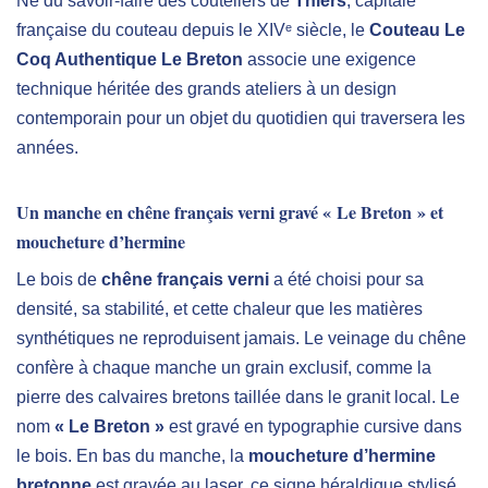
Né du savoir-faire des couteliers de
Thiers
, capitale
française du couteau depuis le XIVᵉ siècle, le
Couteau Le
Coq Authentique Le Breton
associe une exigence
technique héritée des grands ateliers à un design
contemporain pour un objet du quotidien qui traversera les
années.
Un manche en chêne français verni gravé « Le Breton » et
moucheture d’hermine
Le bois de
chêne français verni
a été choisi pour sa
densité, sa stabilité, et cette chaleur que les matières
synthétiques ne reproduisent jamais. Le veinage du chêne
confère à chaque manche un grain exclusif, comme la
pierre des calvaires bretons taillée dans le granit local. Le
nom
« Le Breton »
est gravé en typographie cursive dans
le bois. En bas du manche, la
moucheture d’hermine
bretonne
est gravée au laser, ce signe héraldique stylisé