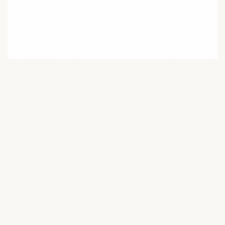
01
Manche en chêne français verni
Le bois de chêne verni a été choisi pour sa densité, sa
stabilité et cette chaleur que les matières
synthétiques ne parviennent jamais à imiter. Une
essence solide qui développe une patine unique avec
les années.
02
Lame en acier inoxydable Z40C13
Forgée dans un alliage reconnu par les couteliers
pour son tranchant net et son excellente résistance à
la corrosion. Un choix technique qui garantit la