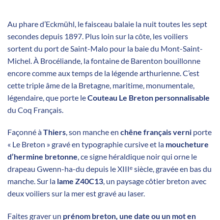
Au phare d’Eckmühl, le faisceau balaie la nuit toutes les sept
secondes depuis 1897. Plus loin sur la côte, les voiliers
sortent du port de Saint-Malo pour la baie du Mont-Saint-
Michel. À Brocéliande, la fontaine de Barenton bouillonne
encore comme aux temps de la légende arthurienne. C’est
cette triple âme de la Bretagne, maritime, monumentale,
légendaire, que porte le
Couteau Le Breton personnalisable
du Coq Français.
Façonné à
Thiers
, son manche en
chêne français verni
porte
« Le Breton » gravé en typographie cursive et la
moucheture
d’hermine bretonne
, ce signe héraldique noir qui orne le
drapeau Gwenn-ha-du depuis le XIIIᵉ siècle, gravée en bas du
manche. Sur la
lame Z40C13
, un paysage côtier breton avec
deux voiliers sur la mer est gravé au laser.
Faites graver un
prénom breton, une date ou un mot en