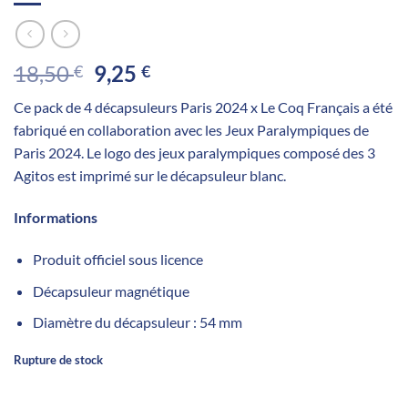
Le
Le
18,50
9,25
€
€
prix
prix
Ce pack de 4 décapsuleurs Paris 2024 x Le Coq Français a été
initial
actuel
fabriqué en collaboration avec les Jeux Paralympiques de
était :
est :
Paris 2024. Le logo des jeux paralympiques composé des 3
18,50 €.
9,25 €.
Agitos est imprimé sur le décapsuleur blanc.
Informations
Produit officiel sous licence
Décapsuleur magnétique
Diamètre du décapsuleur : 54 mm
Rupture de stock