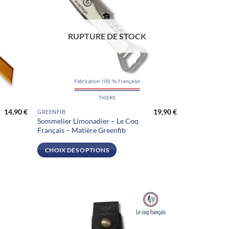
RUPTURE DE STOCK
14,90
€
19,90
€
GREENFIB
Ce
Sommelier Limonadier – Le Coq
produit
Français – Matière Greenfib
a
plusieurs
CHOIX DES OPTIONS
variations.
Les
options
peuvent
être
choisies