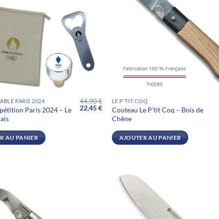
44,90
€
TABLE PARIS 2024
LE P'TIT COQ
Le
Le
22,45
€
étition Paris 2024 – Le
Couteau Le P’tit Coq – Bois de
prix
prix
ais
Chêne
initial
actuel
était :
est :
44,90 €.
22,45 €.
R AU PANIER
AJOUTER AU PANIER