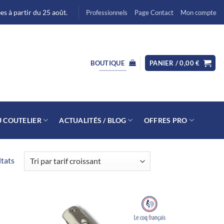
s à partir du 25 août.
Professionnels
Page Contact
Mon compte
BOUTIQUE
PANIER /
0,00
€
U COUTELIER
ACTUALITÉS / BLOG
OFFRES PRO
Trié
ltats
par
prix
croissant