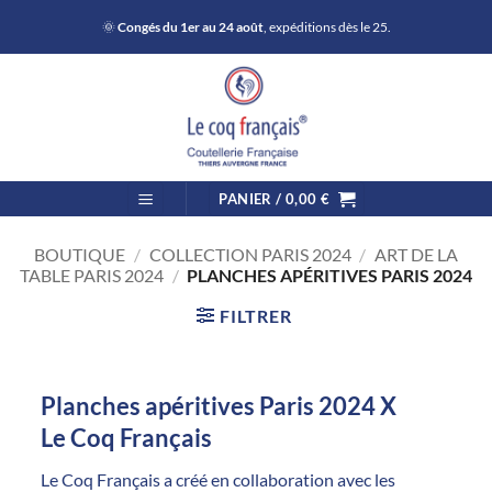
Passer
🌞
Congés du 1er au 24 août
, expéditions dès le 25.
au
contenu
PANIER /
0,00
€
BOUTIQUE
/
COLLECTION PARIS 2024
/
ART DE LA
TABLE PARIS 2024
/
PLANCHES APÉRITIVES PARIS 2024
FILTRER
Planches apéritives Paris 2024 X
Le Coq Français
Le Coq Français a créé en collaboration avec les