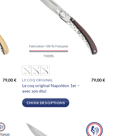
Ce
produit
79,00
€
79,00
€
LE COQ ORIGINAL
a
Le coq original Napoléon 1er –
plusieurs
avec son étui
variations.
Les
CHOIX DES OPTIONS
options
peuvent
être
choisies