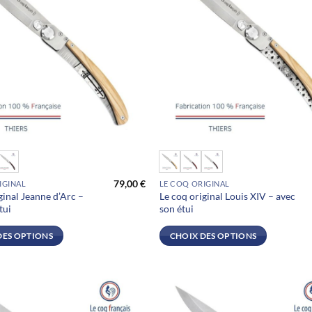
Ce
produit
79,00
€
IGINAL
LE COQ ORIGINAL
a
ginal Jeanne d’Arc –
Le coq original Louis XIV – avec
plusieurs
tui
son étui
.
variations.
Les
DES OPTIONS
CHOIX DES OPTIONS
options
peuvent
être
choisies