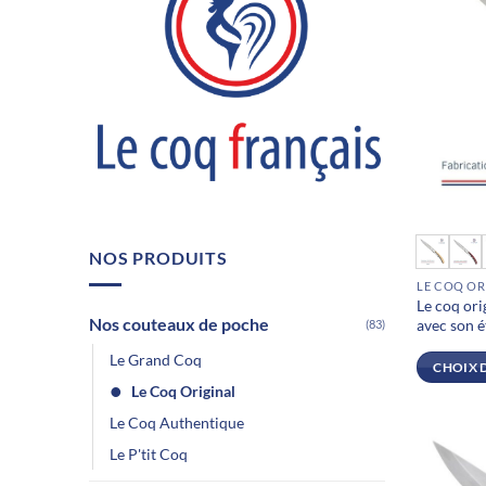
Ce
NOS PRODUITS
produit
LE COQ OR
a
Le coq ori
plusieurs
Nos couteaux de poche
avec son é
(83)
variations
Le Grand Coq
Les
CHOIX 
options
Le Coq Original
peuvent
Le Coq Authentique
être
Le P'tit Coq
choisies