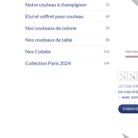
sur
Notre couteau à champignon
(1)
la
page
Etui et coffret pour couteau
(4)
du
Nos couteaux de cuisine
(3)
produit
Nos couteaux de table
(8)
Nos Collabs
(11)
Collection Paris 2024
(14)
Ce
produit
LE COQ OR
a
Le coq ori
plusieurs
– avec son
variations
Les
CHOIX 
options
peuvent
être
choisies