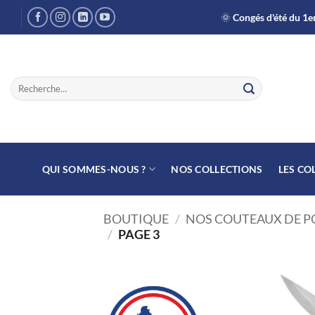
Passer
🌞
Congés d'été du 1er
au
contenu
Recherche
pour :
QUI SOMMES-NOUS ?
NOS COLLECTIONS
LES CO
BOUTIQUE
/
NOS COUTEAUX DE 
/
PAGE 3