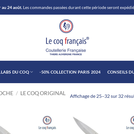
 au 24 août.
Les commandes passées durant cette période seront expédiée
LLABS DU COQ
-50% COLLECTION PARIS 2024
CONSEILS D
POCHE
/
LE COQ ORIGINAL
Affichage de 25–32 sur 32 résu