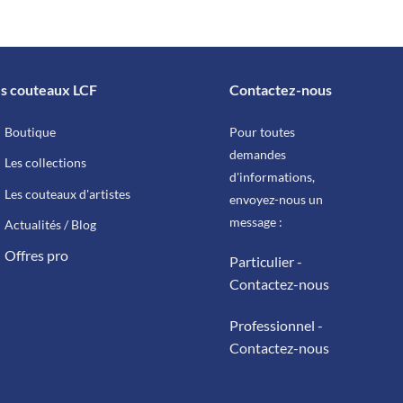
94,00 €
être
choisies
sur
la
page
s couteaux LCF
Contactez-nous
du
produit
Boutique
Pour toutes
demandes
Les collections
d'informations,
Les couteaux d'artistes
envoyez-nous un
message :
Actualités / Blog
Offres pro
Particulier -
Contactez-nous
Professionnel -
Contactez-nous