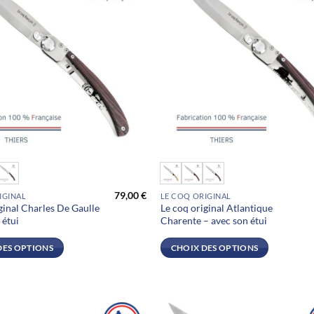
sur
la
page
du
produit
Ce
produit
79,00
€
IGINAL
LE COQ ORIGINAL
a
ginal Charles De Gaulle
Le coq original Atlantique
plusieurs
 étui
Charente – avec son étui
.
variations.
Les
DES OPTIONS
CHOIX DES OPTIONS
options
peuvent
être
choisies