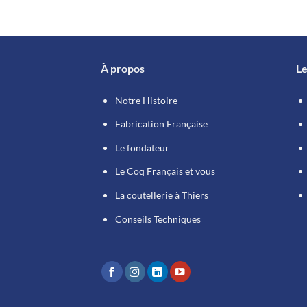
être
choisies
sur
la
page
À propos
Le
du
produit
Notre Histoire
Fabrication Française
Le fondateur
Le Coq Français et vous
La coutellerie à Thiers
Conseils Techniques