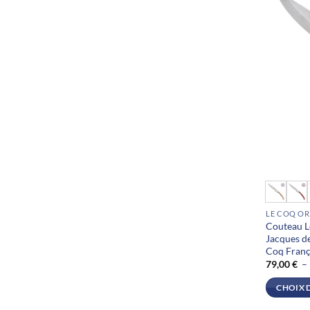
sur
la
page
du
produit
Ce
produit
LE COQ OR
a
Couteau L
plusieurs
Jacques de
variations
Coq Fran
79,00
€
–
Les
options
CHOIX 
peuvent