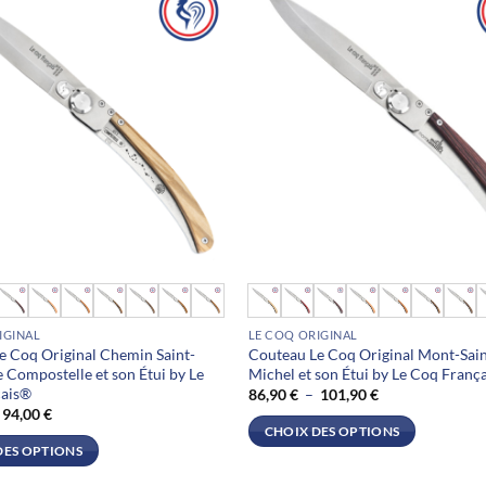
sur
la
page
du
produit
Ce
produit
IGINAL
LE COQ ORIGINAL
a
e Coq Original Chemin Saint-
Couteau Le Coq Original Mont-Sain
plusieurs
 Compostelle et son Étui by Le
Michel et son Étui by Le Coq Franç
.
variations.
çais®
Plage
86,90
€
–
101,90
€
de
Plage
94,00
€
Les
prix :
de
CHOIX DES OPTIONS
86,90 €
options
prix :
DES OPTIONS
à
79,00 €
peuvent
101,90 €
à