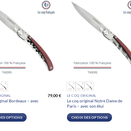
être
choisies
sur
la
page
du
produit
Ce
produit
79,00
€
IGINAL
LE COQ ORIGINAL
a
ginal Bordeaux – avec
Le coq original Notre Dame de
plusieurs
Paris – avec son étui
.
variations.
Les
DES OPTIONS
CHOIX DES OPTIONS
options
peuvent