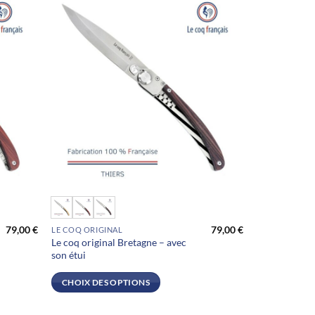
être
choisies
sur
la
page
du
produit
Ce
produit
79,00
€
79,00
€
LE COQ ORIGINAL
a
Le coq original Bretagne – avec
plusieurs
son étui
variations.
Les
CHOIX DES OPTIONS
options
peuvent