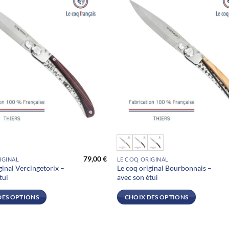
sur
la
page
du
produit
Ce
produit
79,00
€
IGINAL
LE COQ ORIGINAL
a
ginal Vercingetorix –
Le coq original Bourbonnais –
plusieurs
tui
avec son étui
.
variations.
Les
DES OPTIONS
CHOIX DES OPTIONS
options
peuvent