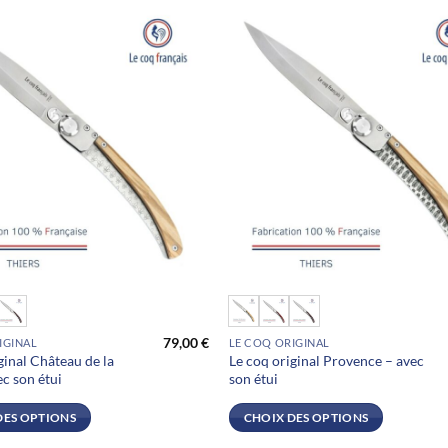
être
choisies
sur
la
page
du
produit
Ce
produit
79,00
€
IGINAL
LE COQ ORIGINAL
a
ginal Château de la
Le coq original Provence – avec
plusieurs
ec son étui
son étui
.
variations.
Les
DES OPTIONS
CHOIX DES OPTIONS
options