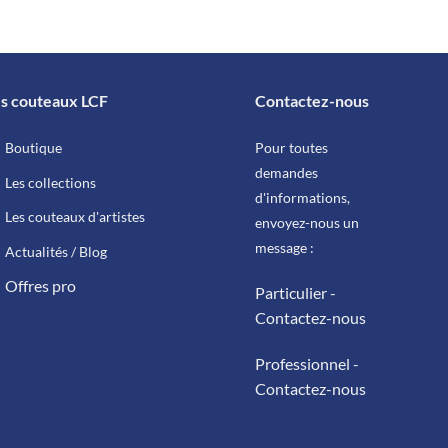
peuvent
être
choisies
sur
s couteaux LCF
Contactez-nous
la
page
Boutique
Pour toutes
du
demandes
produit
Les collections
d'informations,
Les couteaux d'artistes
envoyez-nous un
message :
Actualités / Blog
Offres pro
Particulier -
Contactez-nous
Professionnel -
Contactez-nous