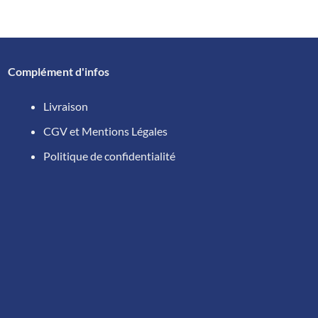
peuvent
être
choisies
sur
Complément d'infos
la
page
Livraison
du
produit
CGV et Mentions Légales
Politique de confidentialité