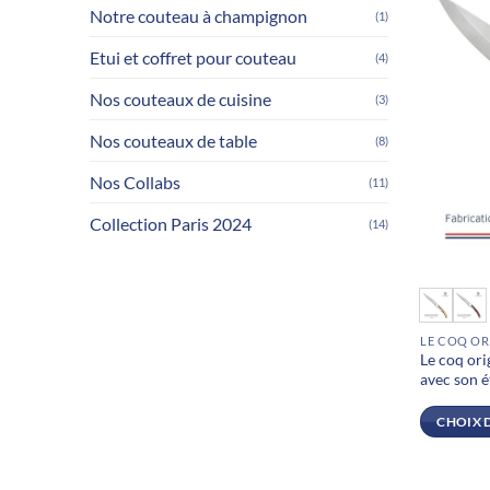
sur
Notre couteau à champignon
(1)
la
page
Etui et coffret pour couteau
(4)
du
Nos couteaux de cuisine
(3)
produit
Nos couteaux de table
(8)
Nos Collabs
(11)
Collection Paris 2024
(14)
Ce
produit
LE COQ OR
a
Le coq ori
plusieurs
avec son é
variations
Les
CHOIX 
options
peuvent