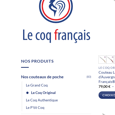
Ce
NOS PRODUITS
produit
LE COQ OR
a
Couteau L
plusieurs
Nos couteaux de poche
d’Auvergne
(83)
variations
Français
Le Grand Coq
79,00
€
–
Les
options
Le Coq Original
CHOIX 
peuvent
Le Coq Authentique
être
Le P'tit Coq
choisies