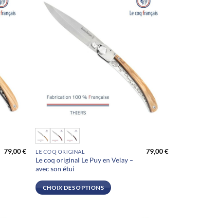
sur
la
page
du
produit
Ce
produit
79,00
€
79,00
€
LE COQ ORIGINAL
a
Le coq original Le Puy en Velay –
plusieurs
avec son étui
variations.
Les
CHOIX DES OPTIONS
options
peuvent