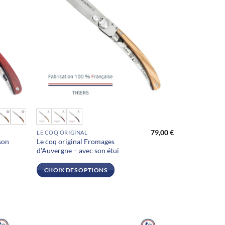
Ce
produit
79,00
€
LE COQ ORIGINAL
a
son
Le coq original Fromages
plusieurs
d’Auvergne – avec son étui
variations.
Les
CHOIX DES OPTIONS
options
peuvent
être
choisies