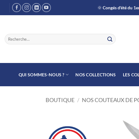
Passer
🌞
Congés d'été du 1er
au
contenu
Recherche
pour :
QUI SOMMES-NOUS ?
NOS COLLECTIONS
LES CO
BOUTIQUE
/
NOS COUTEAUX DE 