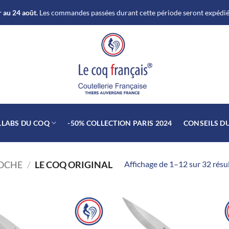
 au 24 août.
Les commandes passées durant cette période seront expédiée
LLABS DU COQ
-50% COLLECTION PARIS 2024
CONSEILS D
Affichage de 1–12 sur 32 résu
POCHE
/
LE COQ ORIGINAL