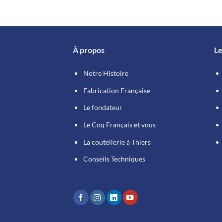
peuvent
être
choisies
sur
À propos
Le
la
page
Notre Histoire
du
produit
Fabrication Française
Le fondateur
Le Coq Français et vous
La coutellerie à Thiers
Conseils Techniques