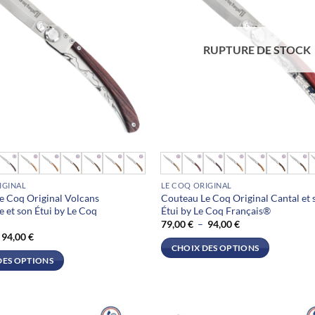
RUPTURE DE STOCK
Ce
produit
IGINAL
LE COQ ORIGINAL
a
e Coq Original Volcans
Couteau Le Coq Original Cantal et 
plusieurs
 et son Étui by Le Coq
Étui by Le Coq Français®
.
variations.
®
Plage
79,00
€
–
94,00
€
de
Plage
94,00
€
Les
prix :
de
CHOIX DES OPTIONS
79,00 €
options
prix :
DES OPTIONS
à
79,00 €
peuvent
94,00 €
à
94,00 €
être
choisies